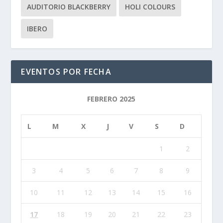
AUDITORIO BLACKBERRY
HOLI COLOURS
IBERO
EVENTOS POR FECHA
FEBRERO 2025
L
M
X
J
V
S
D
1
2
3
4
5
6
7
8
9
10
11
12
13
14
15
16
17
18
19
20
21
22
23