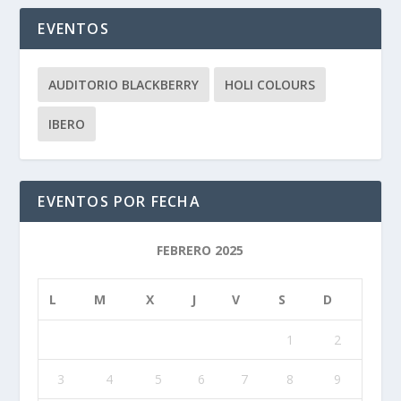
EVENTOS
AUDITORIO BLACKBERRY
HOLI COLOURS
IBERO
EVENTOS POR FECHA
FEBRERO 2025
L
M
X
J
V
S
D
1
2
3
4
5
6
7
8
9